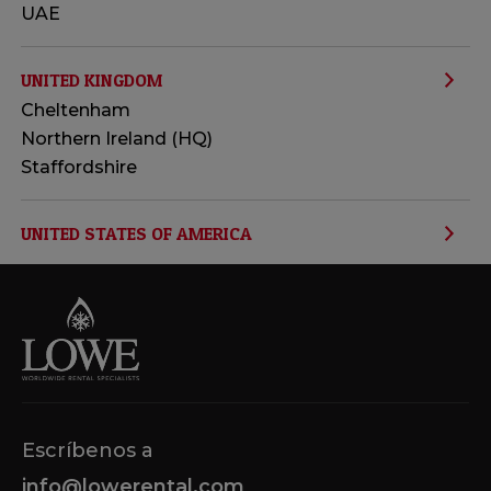
UAE
UNITED KINGDOM
Cheltenham
Northern Ireland (HQ)
Staffordshire
UNITED STATES OF AMERICA
Georgia
Texas
Escríbenos a
info@lowerental.com