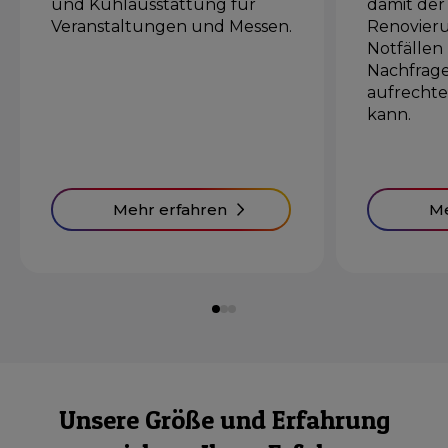
und Kühlausstattung für
damit der
Veranstaltungen und Messen.
Renovieru
Notfällen
Nachfrage
aufrecht
kann.
Mehr erfahren
Me
Unsere Größe und Erfahrung