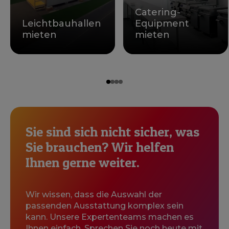
Catering-
Leichtbauhallen
Equipment
mieten
mieten
Sie sind sich nicht sicher, was
Sie brauchen? Wir helfen
Ihnen gerne weiter.
Wir wissen, dass die Auswahl der
passenden Ausstattung komplex sein
kann. Unsere Expertenteams machen es
Ihnen einfach. Sprechen Sie noch heute mit