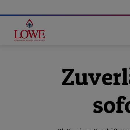
Zuverl
sof