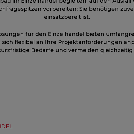
au im Einzelhandel begleiten, auf den Ausfall
chfragespitzen vorbereiten: Sie benötigen zuver
einsatzbereit ist.
lösungen für den Einzelhandel bieten umfangr
 sich flexibel an Ihre Projektanforderungen anp
kurzfristige Bedarfe und vermeiden gleichzeitig l
NDEL