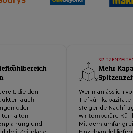
SPITZENZEITE
iefkühlbereich
Mehr Kapa
n
Spitzenzei
ereit, die den
Wenn anlässlich vo
odukten auch
Tiefkühlkapazitäten
ngen oder
steigende Nachfra
hterhalten.
wir temporäre Kühl
senplanung und
Mit dem umfangrei
dabei, Zeitpläne
Einzelhandel liefe