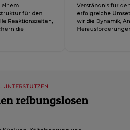
d einem
Verständnis für de
truktur für den
erfolgreiche Umse
le Reaktionszeiten,
wir die Dynamik, 
hern die
Herausforderungen
EL UNTERSTÜTZEN
nen reibungslosen