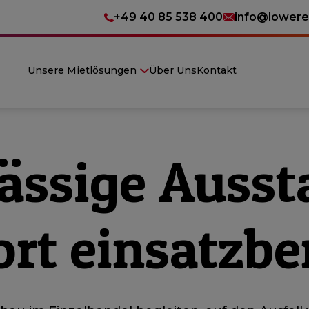
+49 40 85 538 400
info@lowere
Unsere Mietlösungen
Über Uns
Kontakt
ässige Ausst
ort einsatzber