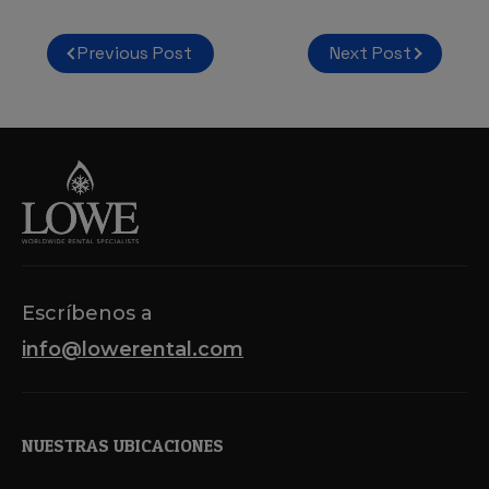
Navegación
Previous Post
Next Post
de
entradas
Escríbenos a
info@lowerental.com
NUESTRAS UBICACIONES