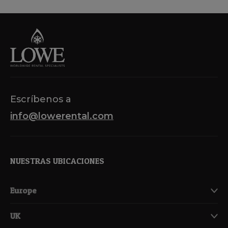
de
entradas
Escríbenos a
info@lowerental.com
NUESTRAS UBICACIONES
Europe
UK