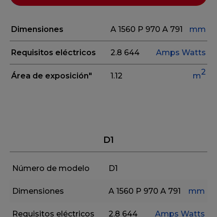
Dimensiones
A 1560
P 970
A 791
mm
Requisitos eléctricos
2.8
644
Amps
Watts
2
Área de exposición"
1.12
m
D1
Número de modelo
D1
Dimensiones
A 1560
P 970
A 791
mm
Requisitos eléctricos
2.8
644
Amps
Watts