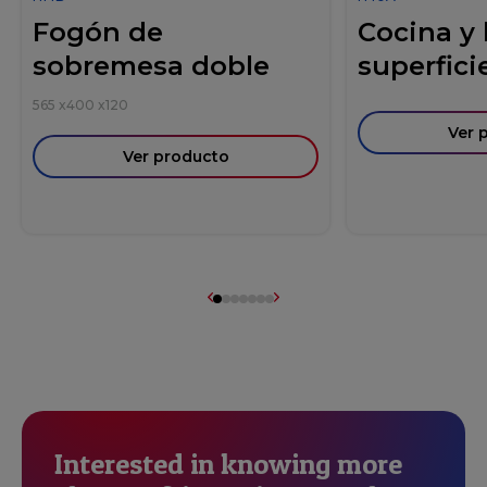
Fogón de
Cocina y
sobremesa doble
superficie
565
x
400
x
120
Ver 
Ver producto
Interested in knowing more