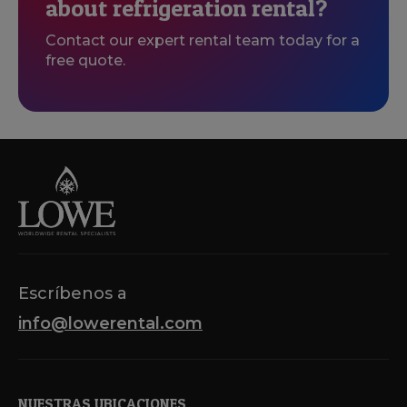
about refrigeration rental?
Contact our expert rental team today for a
free quote.
Escríbenos a
info@lowerental.com
NUESTRAS UBICACIONES