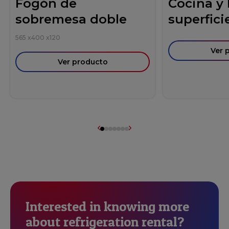
Fogón de
Cocina y
sobremesa doble
superficie
565
x
400
x
120
Ver 
Ver producto
Interested in knowing more
about refrigeration rental?