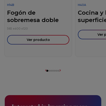
H14B
H40A
Fogón de
Cocina y
sobremesa doble
superficie
565
x
400
x
120
Ver 
Ver producto