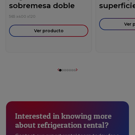
sobremesa doble
superficie
565
x
400
x
120
Ver 
Ver producto
Interested in knowing more
about refrigeration rental?