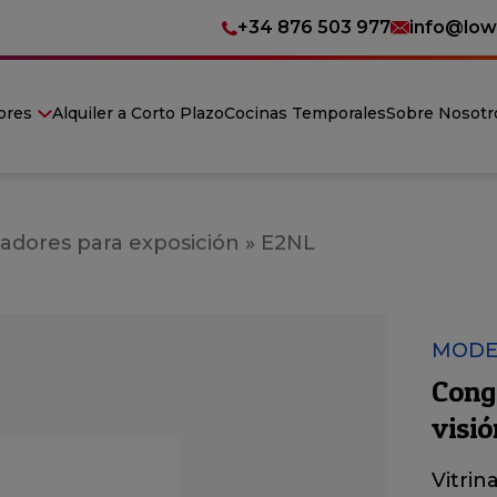
+34 876 503 977
info@low
ores
Alquiler a Corto Plazo
Cocinas Temporales
Sobre Nosotr
adores para exposición
»
E2NL
MODE
Conge
visió
Vitrin