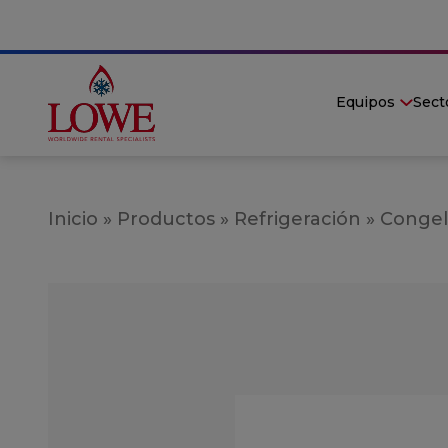
Equipos
Sect
Inicio
»
Productos
»
Refrigeración
»
Congel