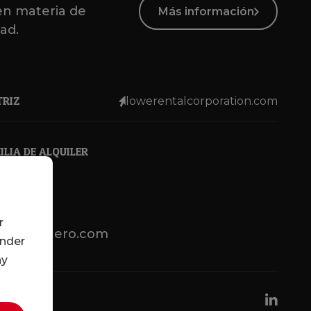
en materia de
Más información
dad.
TRIZ
lowerentalcorporation.com
LIA DE ALQUILER
r
lotsenbuero.com
under
ny