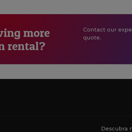
wing more
Contact our exper
quote.
n rental?
Descubra m