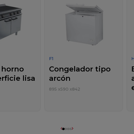
F1
 horno
Congelador tipo
ficie lisa
arcón
895
x
590
x
842