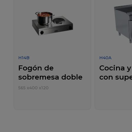
H14B
H40A
Fogón de
Cocina y
sobremesa doble
con super
565
x
400
x
120