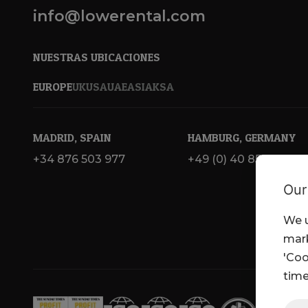
info@lowerental.com
NUESTRAS UBICACIONES
EUROPE
UK
USA
UAE
ASIA
KSA
MADRID, SPAIN
HAMBURG, GERMANY
+34 876 503 977
+49 (0) 40 855 384 01
Our
We u
mark
'Coo
time