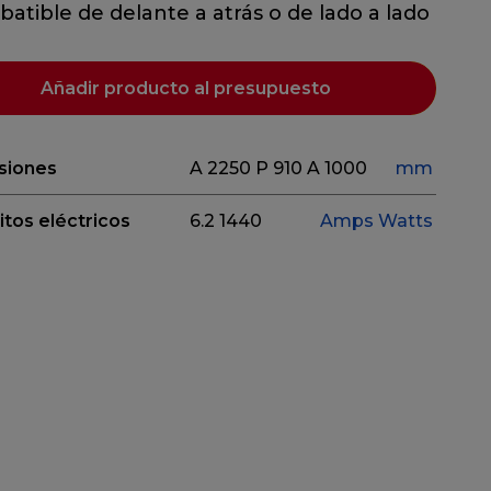
batible de delante a atrás o de lado a lado
Añadir producto al presupuesto
siones
A 2250
P 910
A 1000
mm
itos eléctricos
6.2
1440
Amps
Watts