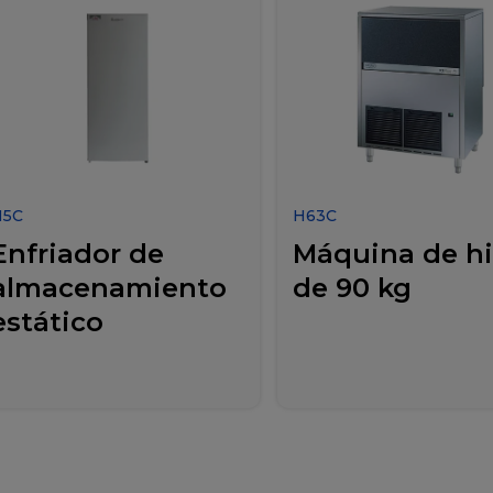
H5C
H63C
Enfriador de
Máquina de hi
almacenamiento
de 90 kg
estático