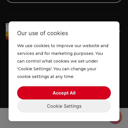
Our use of cookies
We use cookies to improve our website and
services and for marketing purposes. You
can control what cookies we set under
'Cookie Settings'. You can change your
Política de privacidad
Cookies
Términos
cookie settings at any time.
© 2026 Lowe Rental. Todos los derechos reservados.
Accept All
Cookie Settings