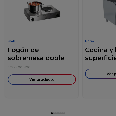
H14B
H40A
Fogón de
Cocina y
sobremesa doble
superficie
565
x
400
x
120
Ver 
Ver producto