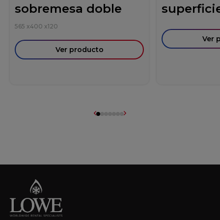
sobremesa doble
superficie
565
x
400
x
120
Ver 
Ver producto