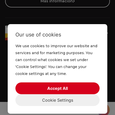
Más información
Our use of cookies
We use cookies to improve our website and
services and for marketing purposes. You
can control what cookies we set under
'Cookie Settings'. You can change your
Política de privacidad
Cookies
Términos
cookie settings at any time.
© 2026 Lowe Rental. Todos los derechos reservados.
Accept All
Cookie Settings