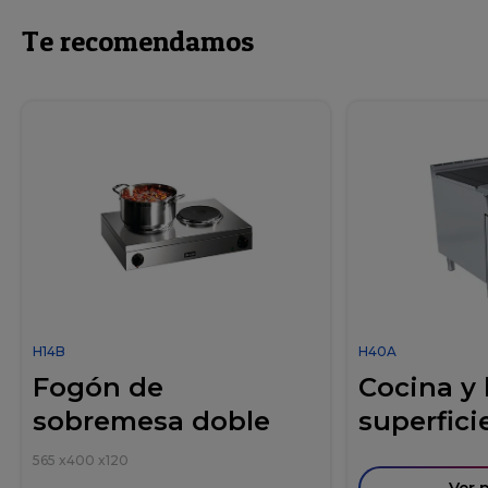
Te recomendamos
H14B
H40A
Fogón de
Cocina y
sobremesa doble
superficie
565
x
400
x
120