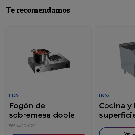
Te recomendamos
H14B
H40A
Fogón de
Cocina y
sobremesa doble
superficie
565
x
400
x
120
Ver 