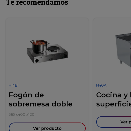
Te recomendamos
H14B
H40A
Fogón de
Cocina y
sobremesa doble
superficie
565
x
400
x
120
Ver 
Ver producto