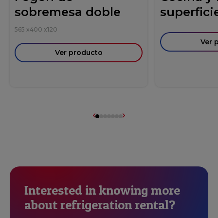
sobremesa doble
superficie
565
x
400
x
120
Ver 
Ver producto
Interested in knowing more
about refrigeration rental?