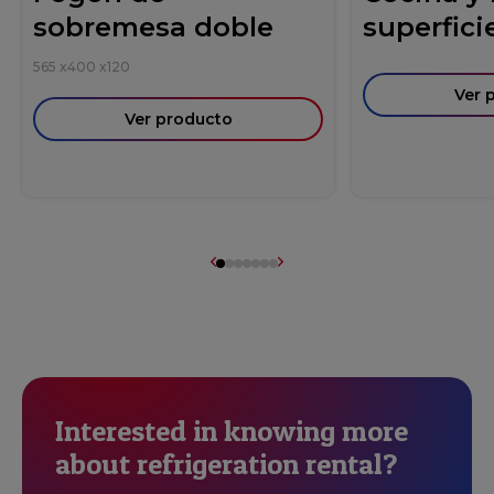
sobremesa doble
superficie
565
x
400
x
120
Ver 
Ver producto
Interested in knowing more
about refrigeration rental?