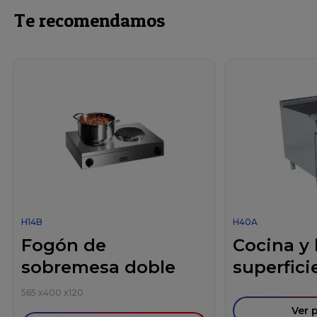
Te recomendamos
H14B
H40A
Fogón de
Cocina y
sobremesa doble
superficie
565
x
400
x
120
Ver 