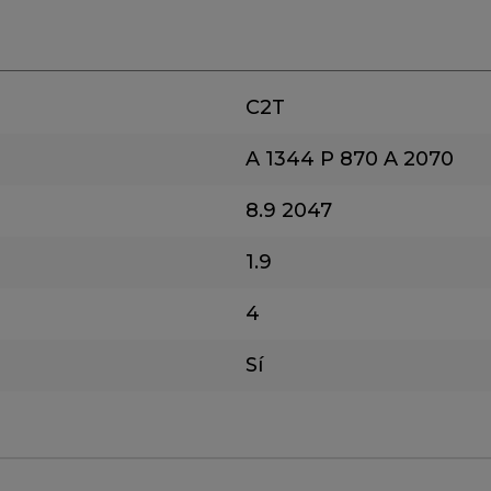
C2T
A 1344
P 870
A 2070
8.9
2047
1.9
4
Sí