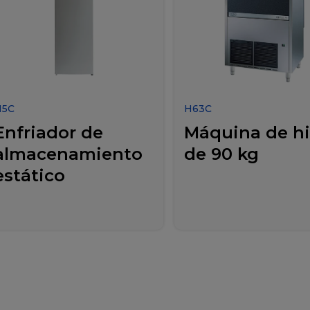
H5C
H63C
Enfriador de
Máquina de hi
almacenamiento
de 90 kg
estático