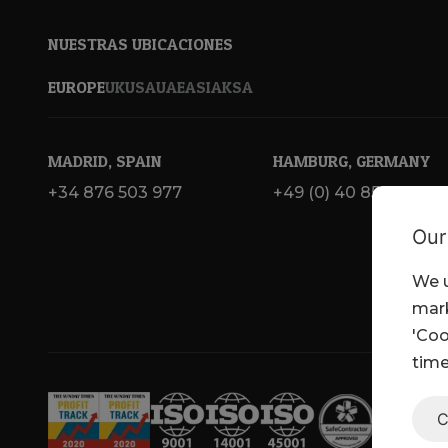
NUESTRAS UBICACIONES
EUROPE
UK
USA
UAE
ASIA
KSA
MADRID, SPAIN
HAMBURG, GERMANY
+34 876 503 977
+49 (0) 40 855 384 01
Our
We u
mark
'Coo
time
C