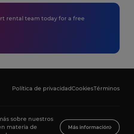
t rental team today for a free
Política de privacidad
Cookies
Términos
ás sobre nuestros
en materia de
Más información