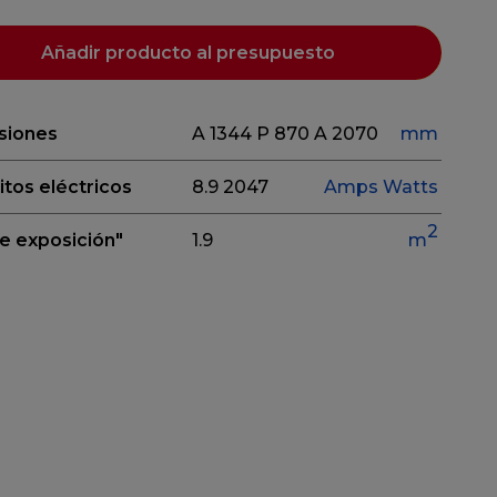
Añadir producto al presupuesto
siones
A 1344
P 870
A 2070
mm
itos eléctricos
8.9
2047
Amps
Watts
2
e exposición"
1.9
m