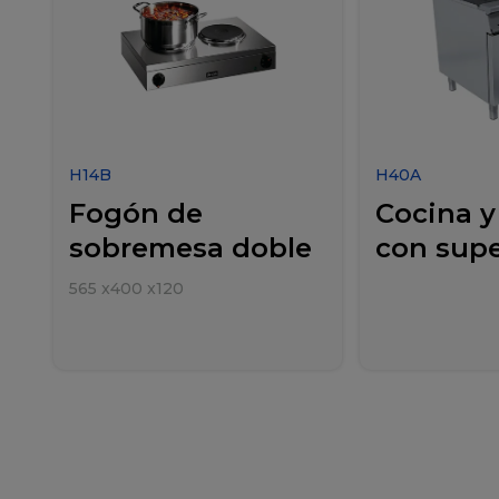
H14B
H40A
Fogón de
Cocina y
sobremesa doble
con super
565
x
400
x
120