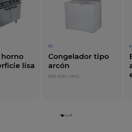
F1
 horno
Congelador tipo
ficie lisa
arcón
895
x
590
x
842