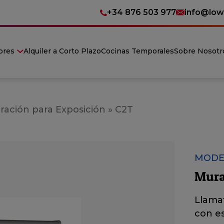
+34 876 503 977
info@low
ores
Alquiler a Corto Plazo
Cocinas Temporales
Sobre Nosotr
ración para Exposición
»
C2T
MODE
Mura
Llamat
con es