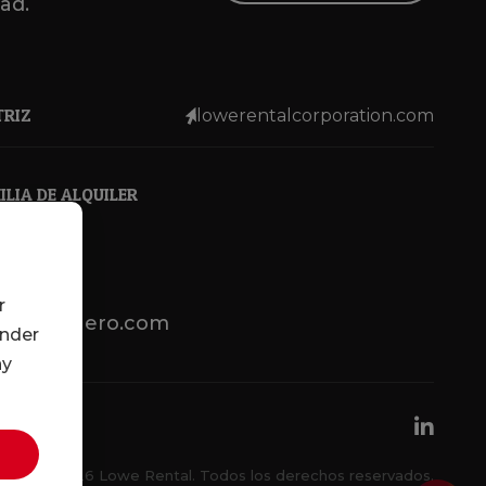
dad.
TRIZ
lowerentalcorporation.com
LIA DE ALQUILER
r
lotsenbuero.com
under
ny
© 2026 Lowe Rental. Todos los derechos reservados.