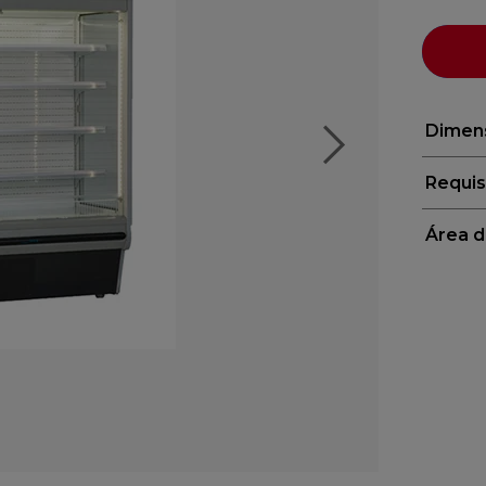
Dimen
Requis
Área d