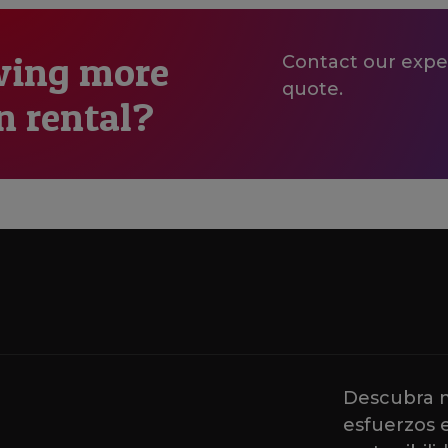
wing more
Contact our exper
quote.
n rental?
Descubra m
esfuerzos 