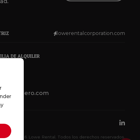
dad.
TRIZ
lowerentalcorporation.com
LIA DE ALQUILER
r
lotsenbuero.com
under
ny
© 2026 Lowe Rental. Todos los derechos reservados.