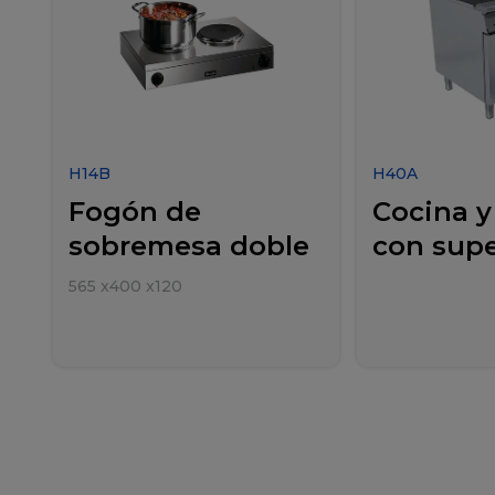
H14B
H40A
Fogón de
Cocina y
sobremesa doble
con super
565
x
400
x
120