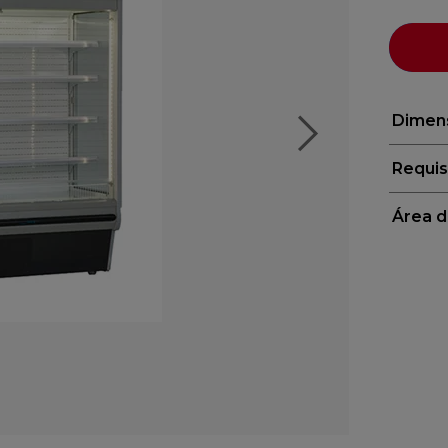
Dimen
Requis
Área d