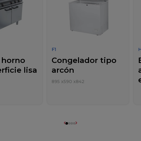
F1
 horno
Congelador tipo
ficie lisa
arcón
895
x
590
x
842