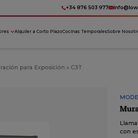
+34 876 503 977
info@low
ores
Alquiler a Corto Plazo
Cocinas Temporales
Sobre Nosotr
ración para Exposición
»
C3T
MODE
Mura
Llamat
con es