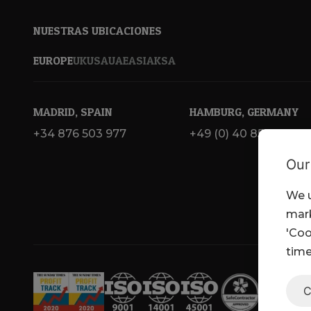
NUESTRAS UBICACIONES
EUROPE
UK
USA
UAE
ASIA
KSA
MADRID, SPAIN
HAMBURG, GERMANY
+34 876 503 977
+49 (0) 40 855 384 01
Our
We u
mark
'Coo
time
C