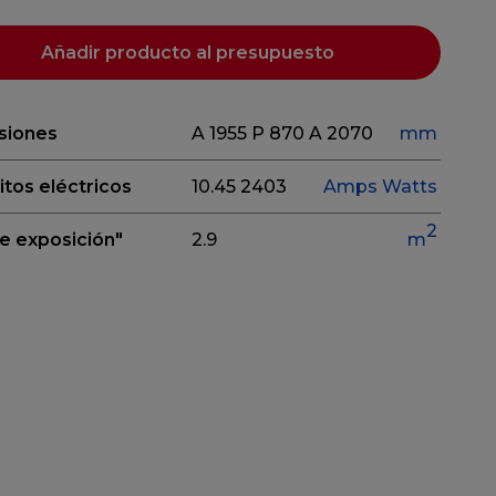
Añadir producto al presupuesto
siones
A 1955
P 870
A 2070
mm
itos eléctricos
10.45
2403
Amps
Watts
2
e exposición"
2.9
m