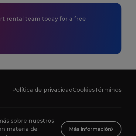
t rental team today for a free
Política de privacidad
Cookies
Términos
ás sobre nuestros
en materia de
Más información