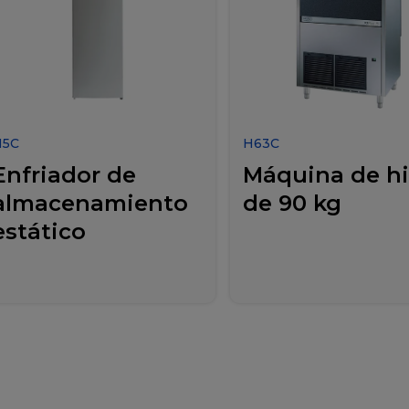
H5C
H63C
Enfriador de
Máquina de hi
almacenamiento
de 90 kg
estático