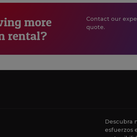
wing more
Contact our exper
quote.
n rental?
Descubra m
esfuerzos 