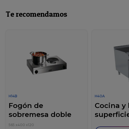
Te recomendamos
H14B
H40A
Fogón de
Cocina y
sobremesa doble
superficie
565
x
400
x
120