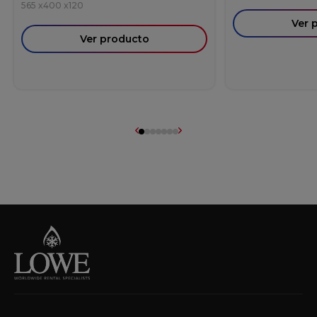
565
x
400
x
120
Ver 
Ver producto