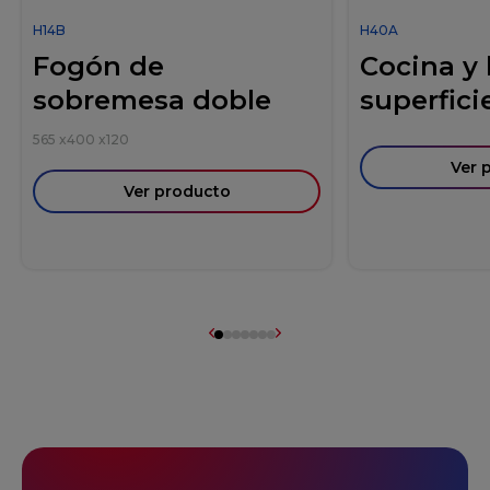
H14B
H40A
Fogón de
Cocina y
sobremesa doble
superficie
565
x
400
x
120
Ver 
Ver producto