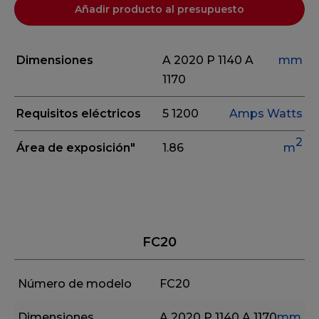
Añadir producto al presupuesto
Dimensiones
A 2020
P 1140
A
mm
1170
Requisitos eléctricos
5
1200
Amps
Watts
2
Área de exposición"
1.86
m
FC20
Número de modelo
FC20
Dimensiones
A 2020
P 1140
A 1170
mm