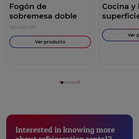
Fogón de
Cocina y
sobremesa doble
superficie
565
x
400
x
120
Ver 
Ver producto
Interested in knowing more
about refrigeration rental?