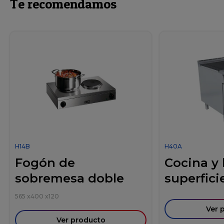
Te recomendamos
H14B
H40A
Fogón de
Cocina y
sobremesa doble
superficie
565
x
400
x
120
Ver 
Ver producto