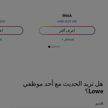
H46A
230
440
x
520
x
435
اعرف أكثر
اع
استئجار
اس
هل تريد الحديث مع أحد موظفي
Lowe؟
الاسم