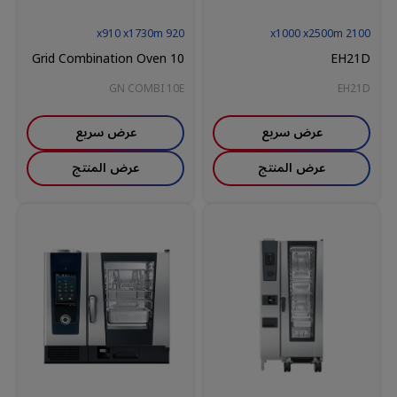
910
x
1730
m
x
920
1000
x
2500
m
x
2100
10 Grid Combination Oven
EH21D
GN COMBI 10E
EH21D
عرض سريع
عرض سريع
عرض المنتج
عرض المنتج