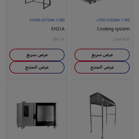
1040
x
2150
m
x
1260
700
x
1500
m
x
1760
EH21A
Cooking system
EH21A
Chef Hub
عرض سريع
عرض سريع
عرض المنتج
عرض المنتج