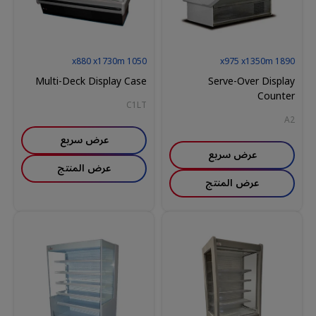
880
x
1730
m
x
1050
975
x
1350
m
x
1890
Multi-Deck Display Case
Serve-Over Display
Counter
C1LT
A2
عرض سريع
عرض سريع
عرض المنتج
عرض المنتج