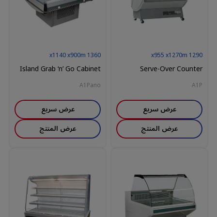
1140
x
900
m
x
1360
955
x
1270
m
x
1290
Island Grab ‘n’ Go Cabinet
Serve-Over Counter
A1Pano
A1P
عرض سريع
عرض سريع
عرض المنتج
عرض المنتج