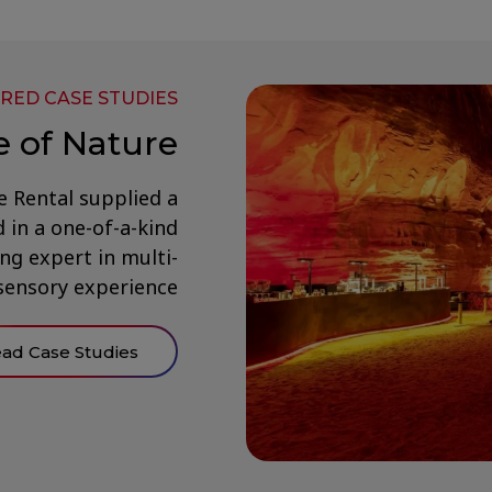
RED CASE STUDIES
 of Nature
 Rental supplied a
d in a one-of-a-kind
ng expert in multi-
sensory experience…
Read Case Studies