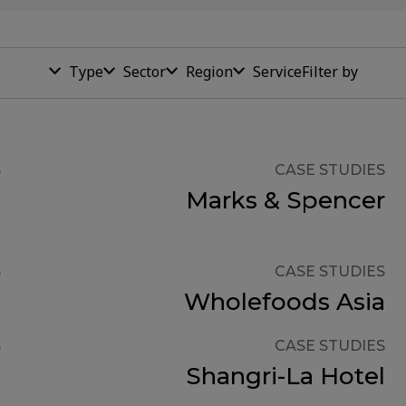
Filter by
Type
Sector
Region
Service
S
CASE STUDIES
s
Marks & Spencer
S
CASE STUDIES
s
Wholefoods Asia
S
CASE STUDIES
6
Shangri-La Hotel